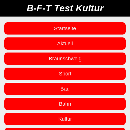
B-F-T Test Kultur
Startseite
Aktuell
Braunschweig
Sport
Bau
Bahn
Kultur